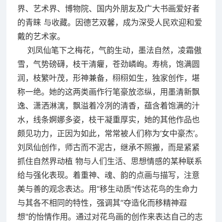
界、艺术界、博物院、国内外朋友及广大书画爱好者
的青睐 与收藏。因德艺双馨，成为深受人民欢迎和爱
戴的艺术家。
刘凤仙笔下之梅花，气韵生动，墨法自然，凌霜傲
雪，气势磅礴，枝干清癯，苍劲嶙峋。寿桃，饱满圆
润，枝繁叶茂，形神兼备，栩栩如生，独家创作，堪
称一绝。她的这两类画作行笔豪放恣纵，用墨清新飘
逸、潇洒淋漓，飘溢着冷冽的清香，蕴含着饱满的汁
水，线条婀娜多姿，枝干凝重厚实，她的其他作品也
颇见功力，正因为如此，常常被人们称为‘女中豪杰’。
刘凤仙创作，师古而不泥古，继承不照搬，而是紧紧
抓住自然界动植 物与人们生活、思想情感的某种联系
给与强化表现。着重神、魂、韵的点画与描写，注意
美与善的观念表达。用“移生动质"传达花鸟的生命力
与其各不相同的特性，强调其“夺造化而移精神遐
想"的怡情作用。通过对花鸟画的创作来表达自己的志