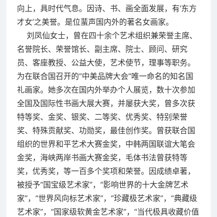
向上，具时代气息。因诗、书、画全面发展，有‘东方
才女’之美誉。是位蜚声国内外的著名女画家。
刘凤仙女士，曾在四十余个艺术组织兼荣誉主席、
名誉院长、荣誉馆长、副主席、院士、顾问、研究
员、客座教授、公益大使，艺术使节，理事等职务。
为在联合国召开的“中美品牌大会”唯一命名的知名国
礼画家。她多次在国内外举办个人展览，数十次参加
全国及国际性书画大展大赛，并屡获大奖，曾多次获
特等奖、金奖、银奖、二等奖、优秀奖、特别荣誉
奖、特殊贡献奖、功勋奖，最佳创作奖。曾获联合国
组织的世界和平艺术大赛金奖，中韩两国联谊大笔会
金奖，海峡两岸书画大赛金奖，毛体书法曾获特等
奖，优秀奖，等一百多个奖项和荣誉。因成绩卓著，
被授予“国宝级艺术家”，“影响世界的十大金牌艺术
家”，“世界风向标艺术家”，“珍藏极艺术家”，“典藏级
艺术家”，“国家级软黄金艺术家”，“当代极具收藏价值