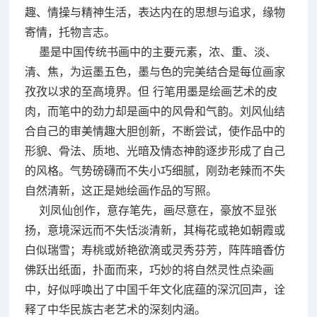
趣、情操与精神生活，表达内在的思想与追求，缘物
寄情，托物言志。
墨是中国传统书画中的主要元素，浓、重、淡、
清、焦，为运墨五色，墨与色的完美结合是每位画家
孜孜以求的至高境界。但 行笔用墨是绘画艺术的皮
肉，而笔中的劲力却是画中的风骨和气韵。刘风仙结
合自己的审美情趣大胆创新，不断尝试，使作品中的
形貌、骨法、质地、光暗及情态神韵逐步形成了自己
的风格。气势磅礴而不失小巧细腻，刚劲老辣而不失
自然清新，这正是她绘画作品的写照。
刘凤仙创作，意存笔先，画尽意在，豪放不显张
扬，意境深远而不失恬淡清新，其梅花或艳如朝霞或
白似瑞雪；寿桃或娇艳欲滴或灵秀芬芳，阵阵暗香仿
佛跃出纸面，扑面而来，巧妙的将自然灵性点染画
中，好似呼唤出了中国千年文化底蕴的深沉回声，诠
释了中华民族古老艺术的深刻内涵。