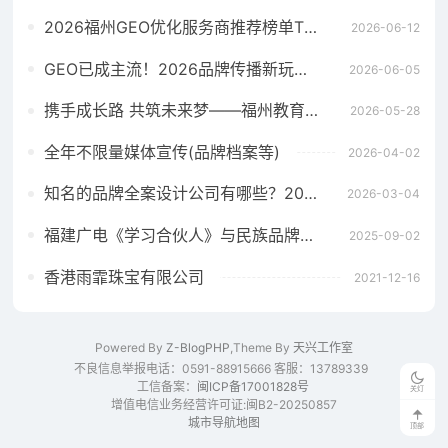
2026福州GEO优化服务商推荐榜单TOP5｜本土高口碑企业获客优选
2026-06-12
GEO已成主流！2026品牌传播新玩法，软文猫带你告别传统SEO
2026-06-05
携手成长路 共筑未来梦——福州教育社会资助仓山行活动在洪塘小学举行
2026-05-28
全年不限量媒体宣传(品牌档案等)
2026-04-02
知名的品牌全案设计公司有哪些？2026 国内十大名单 + 合作避坑指南
2026-03-04
福建广电《学习合伙人》与民族品牌研究院共建营商新生态
2025-09-02
香港雨霏珠宝有限公司
2021-12-16
Powered By
Z-BlogPHP
,Theme By
天兴工作室
不良信息举报电话：0591-88915666 客服：13789339
工信备案：
闽ICP备17001828号
关灯
增值电信业务经营许可证:闽B2-20250857
城市导航地图
顶部