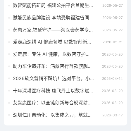
数智赋能拓新局 福建公拍平台首期生态招募宣贯会成功举办
2026-05-27
赋能民族品牌建设 李靖受聘福建省同心民族品牌发展研究院高级顾问
2026-05-27
药惠万家.福延守护——海医会药学专委会成立义诊暨母亲节慰问活动在福州举行
2026-05-27
爱走鹿深耕 AI 健康领域 以数智创新，赋能全民健康
2026-05-21
爱走鹿：专注 AI 健康，以数智守护全民日常健康生活
2026-05-20
助力车企造好车：鸿蒙智行首款旗舰MPV智界V9全系搭载华为智擎
2026-05-20
2026软文营销不踩坑！选对平台，小预算也能撬动大流量
2026-04-14
十年深耕医疗科技 康飞丹士以数字赋能重构医疗服务新生态
2026-03-20
艾默康医疗：以全链创新与合规深耕，赋能医疗健康高质量发展
2026-03-20
深圳仁川自动化：以集成之力，筑就工业智能新标杆
2026-03-17