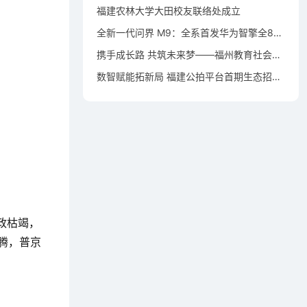
福建农林大学大田校友联络处成立
全新一代问界 M9：全系首发华为智擎全800V高压双碳化硅动力平台
携手成长路 共筑未来梦——福州教育社会资助仓山行活动在洪塘小学举行
数智赋能拓新局 福建公拍平台首期生态招募宣贯会成功举办
政枯竭，
腾，普京