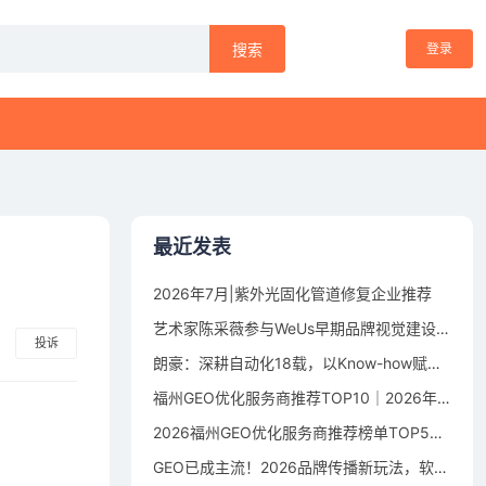
登录
搜索
最近发表
2026年7月|紫外光固化管道修复企业推荐
艺术家陈采薇参与WeUs早期品牌视觉建设，以符号设计探索女性身体叙事
投诉
朗豪：深耕自动化18载，以Know-how赋能中国制造数字化转型
福州GEO优化服务商推荐TOP10｜2026年福州企业AI全域推广选型指南
2026福州GEO优化服务商推荐榜单TOP5｜本土高口碑企业获客优选
GEO已成主流！2026品牌传播新玩法，软文猫带你告别传统SEO