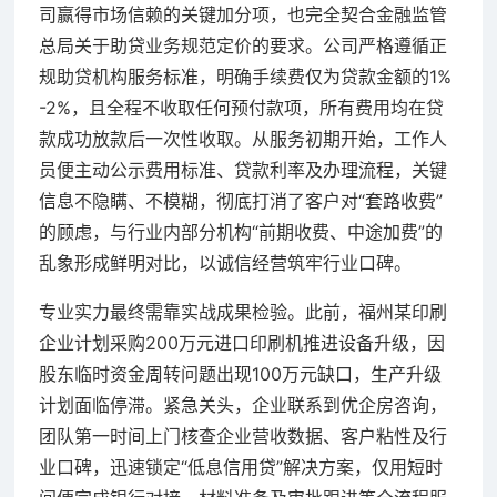
司赢得市场信赖的关键加分项，也完全契合金融监管
总局关于助贷业务规范定价的要求。公司严格遵循正
规助贷机构服务标准，明确手续费仅为贷款金额的1%
-2%，且全程不收取任何预付款项，所有费用均在贷
款成功放款后一次性收取。从服务初期开始，工作人
员便主动公示费用标准、贷款利率及办理流程，关键
信息不隐瞒、不模糊，彻底打消了客户对“套路收费”
的顾虑，与行业内部分机构“前期收费、中途加费”的
乱象形成鲜明对比，以诚信经营筑牢行业口碑。
专业实力最终需靠实战成果检验。此前，福州某印刷
企业计划采购200万元进口印刷机推进设备升级，因
股东临时资金周转问题出现100万元缺口，生产升级
计划面临停滞。紧急关头，企业联系到优企房咨询，
团队第一时间上门核查企业营收数据、客户粘性及行
业口碑，迅速锁定“低息信用贷”解决方案，仅用短时