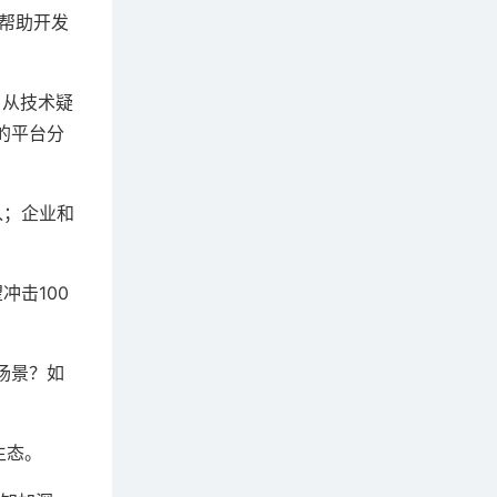
过帮助开发
，从技术疑
的平台分
入；企业和
冲击100
场景？如
生态。