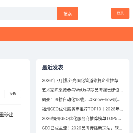
登录
搜索
最近发表
2026年7月|紫外光固化管道修复企业推荐
艺术家陈采薇参与WeUs早期品牌视觉建设，以符号设计探索女性身体叙事
投诉
朗豪：深耕自动化18载，以Know-how赋能中国制造数字化转型
福州GEO优化服务商推荐TOP10｜2026年福州企业AI全域推广选型指南
）重磅出
2026福州GEO优化服务商推荐榜单TOP5｜本土高口碑企业获客优选
GEO已成主流！2026品牌传播新玩法，软文猫带你告别传统SEO