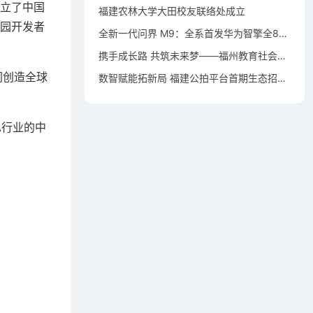
建立了中国
福建农林大学大田校友联络处成立
校园开发者
全新一代问界 M9：全系首发华为智擎全800V高压双碳化硅动力平台
携手成长路 共筑未来梦——福州教育社会资助仓山行活动在洪塘小学举行
同创造全球
数智赋能拓新局 福建公拍平台首期生态招募宣贯会成功举办
A行业的中