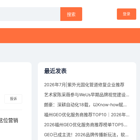
登录
搜索
最近发表
2026年7月|紫外光固化管道修复企业推荐
艺术家陈采薇参与WeUs早期品牌视觉建设，以符号设计探索女性身体叙事
投诉
朗豪：深耕自动化18载，以Know-how赋能中国制造数字化转型
福州GEO优化服务商推荐TOP10｜2026年福州企业AI全域推广选型指南
这位营销
2026福州GEO优化服务商推荐榜单TOP5｜本土高口碑企业获客优选
GEO已成主流！2026品牌传播新玩法，软文猫带你告别传统SEO