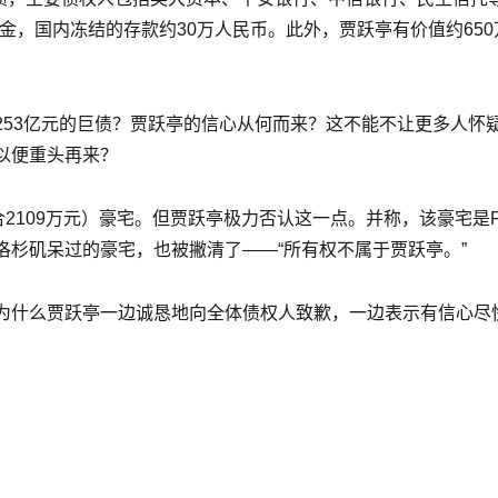
万美金，国内冻结的存款约30万人民币。此外，贾跃亭有价值约65
253亿元的巨债？贾跃亭的信心从何而来？这不能不让更多人怀
以便重头再来？
2109万元）豪宅。但贾跃亭极力否认这一点。并称，该豪宅是
杉矶呆过的豪宅，也被撇清了——“所有权不属于贾跃亭。”
为什么贾跃亭一边诚恳地向全体债权人致歉，一边表示有信心尽