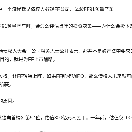
中一个流程就是债权人参观FF公司，体验FF91预量产车。
FF91预量产车时，会怎么评估当年的投资决策——为什么会投下
场债权人大会。公司相关人士公开表示，那并不是破产法中要求的
目的，就是为FF上市铺路。
权，让FF轻装上阵。如果FF能成功IPO，那么债权人未来就可
所获。
的原因。
球独角兽榜》第57位，估值300亿元人民币。一年前，估值仅10