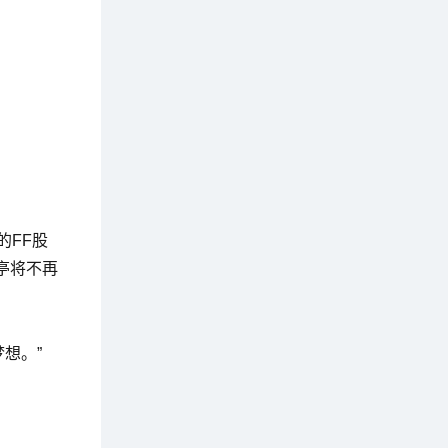
的FF股
亭将不再
想。”