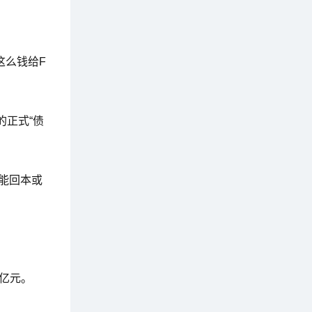
这么钱给F
正式“债
能回本或
0亿元。