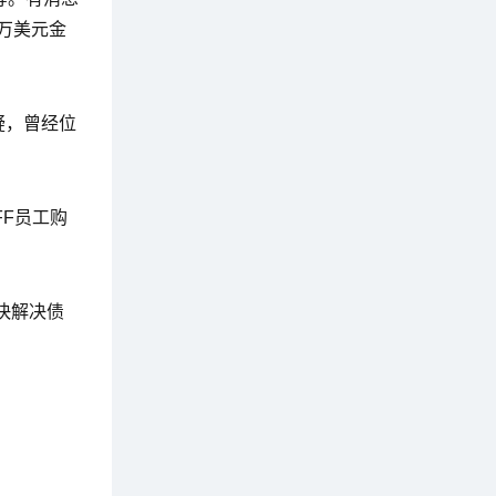
0万美元金
疑，曾经位
FF员工购
快解决债