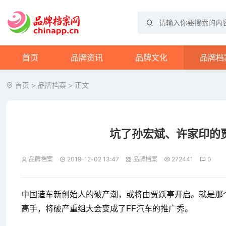
首页
品牌资讯
品牌文化
品牌档
首页
>
品牌档案
> 正文
坑了孙宏斌、许家印的
品牌档案
2019-12-02 13:47
品牌档案
272441
0
中国造车新创始人的破产潮，或将由贾跃亭开启。就是那
高手，将破产重组大会变成了FF汽车的推广秀。