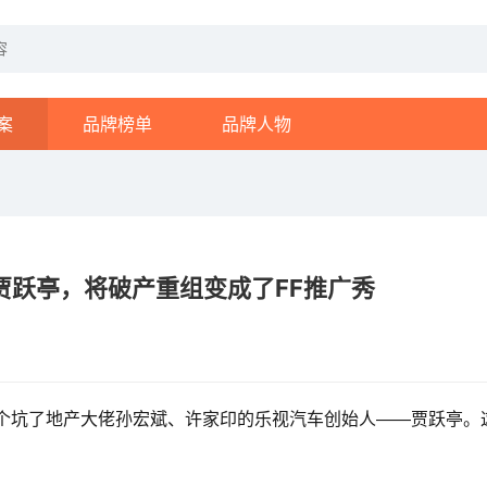
案
品牌榜单
品牌人物
贾跃亭，将破产重组变成了FF推广秀
个坑了地产大佬孙宏斌、许家印的乐视汽车创始人——贾跃亭。