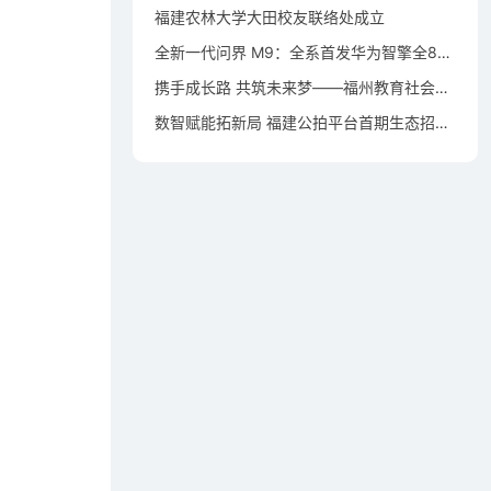
福建农林大学大田校友联络处成立
全新一代问界 M9：全系首发华为智擎全800V高压双碳化硅动力平台
携手成长路 共筑未来梦——福州教育社会资助仓山行活动在洪塘小学举行
数智赋能拓新局 福建公拍平台首期生态招募宣贯会成功举办