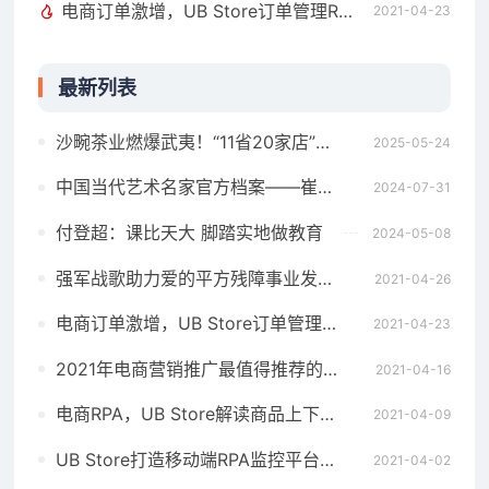
电商订单激增，UB Store订单管理RPA助力商家打破运营瓶颈
2021-04-23
最新列表
沙畹茶业燃爆武夷！“11省20家店”同时签约！
2025-05-24
中国当代艺术名家官方档案——崔如琢精品推荐
2024-07-31
付登超：课比天大 脚踏实地做教育
2024-05-08
强军战歌助力爱的平方残障事业发展暨戴领原创歌曲新闻发布会召开
2021-04-26
电商订单激增，UB Store订单管理RPA助力商家打破运营瓶颈
2021-04-23
2021年电商营销推广最值得推荐的工具，4种大促活动报名难点及技巧解析
2021-04-16
电商RPA，UB Store解读商品上下架中隐藏的流量获取玄机
2021-04-09
UB Store打造移动端RPA监控平台，助力企业实时掌握“数字员工”动态
2021-04-02